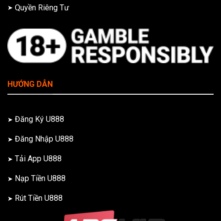
Quyền Riêng Tư
HƯỚNG DẪN
Đăng Ký U888
Đăng Nhập U888
Tải App U888
Nạp Tiền U888
Rút Tiền U888