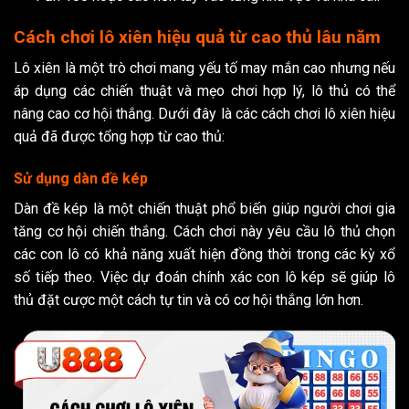
Cách chơi lô xiên hiệu quả từ cao thủ lâu năm
Lô xiên là một trò chơi mang yếu tố may mắn cao nhưng nếu
áp dụng các chiến thuật và mẹo chơi hợp lý, lô thủ có thể
nâng cao cơ hội thắng. Dưới đây là các cách chơi lô xiên hiệu
quả đã được tổng hợp từ cao thủ:
Sử dụng dàn đề kép
Dàn đề kép là một chiến thuật phổ biến giúp người chơi gia
tăng cơ hội chiến thắng. Cách chơi này yêu cầu lô thủ chọn
các con lô có khả năng xuất hiện đồng thời trong các kỳ xổ
số tiếp theo. Việc dự đoán chính xác con lô kép sẽ giúp lô
thủ đặt cược một cách tự tin và có cơ hội thắng lớn hơn.