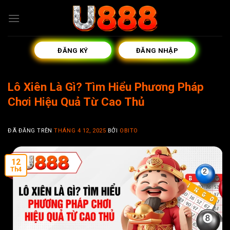
Chuyển
đến
nội
dung
ĐĂNG KÝ
ĐĂNG NHẬP
Lô Xiên Là Gì? Tìm Hiểu Phương Pháp
Chơi Hiệu Quả Từ Cao Thủ
ĐÃ ĐĂNG TRÊN
THÁNG 4 12, 2025
BỞI
OBITO
12
Th4