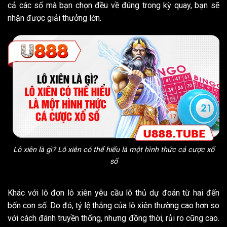
cả các số mà bạn chọn đều về đúng trong kỳ quay, bạn sẽ
nhận được giải thưởng lớn.
Lô xiên là gì? Lô xiên có thể hiểu là một hình thức cá cược xổ
số
Khác với lô đơn lô xiên yêu cầu lô thủ dự đoán từ hai đến
bốn con số. Do đó, tỷ lệ thắng của lô xiên thường cao hơn so
với cách đánh truyền thống, nhưng đồng thời, rủi ro cũng cao.