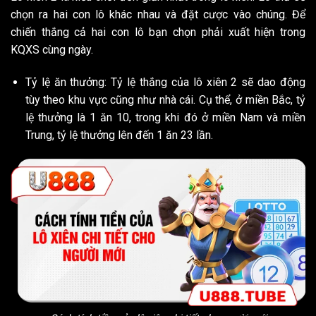
chọn ra hai con lô khác nhau và đặt cược vào chúng. Để
chiến thắng cả hai con lô bạn chọn phải xuất hiện trong
KQXS cùng ngày.
Tỷ lệ ăn thưởng: Tỷ lệ thắng của lô xiên 2 sẽ dao động
tùy theo khu vực cũng như nhà cái. Cụ thể, ở miền Bắc, tỷ
lệ thưởng là 1 ăn 10, trong khi đó ở miền Nam và miền
Trung, tỷ lệ thưởng lên đến 1 ăn 23 lần.