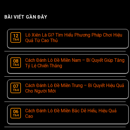
BÀI VIẾT GẦN ĐÂY
Lô Xiên Là Gì? Tìm Hiểu Phương Pháp Chơi Hiệu
12
Th4
Quả Từ Cao Thủ
Cách Đánh Lô Đề Miền Nam – Bí Quyết Giúp Tăng
08
Th4
Tỷ Lệ Chiến Thắng
Cách Đánh Lô Đề Miền Trung – Bí Quyết Hiệu Quả
07
Th4
Cho Người Mới
Cách Đánh Lô Đề Miền Bắc Dễ Hiểu, Hiệu Quả
06
Th4
Cao