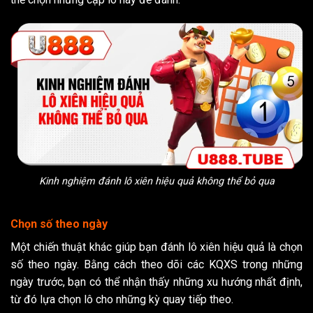
Kinh nghiệm đánh lô xiên hiệu quả không thể bỏ qua
Chọn số theo ngày
Một chiến thuật khác giúp bạn đánh lô xiên hiệu quả là chọn
số theo ngày. Bằng cách theo dõi các KQXS trong những
ngày trước, bạn có thể nhận thấy những xu hướng nhất định,
từ đó lựa chọn lô cho những kỳ quay tiếp theo.