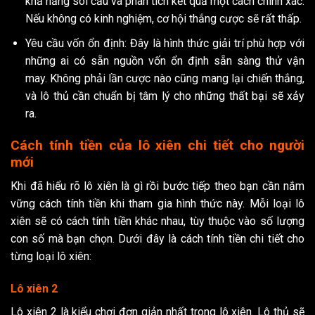
khả năng soi cầu và phân tích kết quả một cách chính xác.
Nếu không có kinh nghiệm, cơ hội thắng cược sẽ rất thấp.
Yêu cầu vốn ổn định: Đây là hình thức giải trí phù hợp với
những ai có sẵn nguồn vốn ổn định sẵn sàng thử vận
may. Không phải lần cược nào cũng mang lại chiến thắng,
và lô thủ cần chuẩn bị tâm lý cho những thất bại sẽ xảy
ra.
Cách tính tiền của lô xiên chi tiết cho người
mới
Khi đã hiểu rõ lô xiên là gì rồi bước tiếp theo bạn cần nắm
vững cách tính tiền khi tham gia hình thức này. Mỗi loại lô
xiên sẽ có cách tính tiền khác nhau, tùy thuộc vào số lượng
con số mà bạn chọn. Dưới đây là cách tính tiền chi tiết cho
từng loại lô xiên:
Lô xiên 2
Lô xiên 2 là kiểu chơi đơn giản nhất trong lô xiên. Lô thủ sẽ