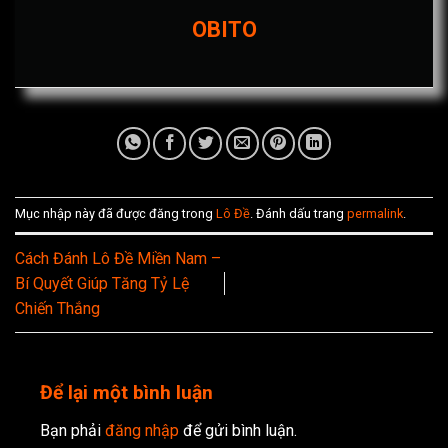
OBITO
Mục nhập này đã được đăng trong
Lô Đề
. Đánh dấu trang
permalink
.
Cách Đánh Lô Đề Miền Nam –
Bí Quyết Giúp Tăng Tỷ Lệ
Chiến Thắng
Để lại một bình luận
Bạn phải
đăng nhập
để gửi bình luận.