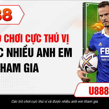
Các trò chơi cực thú vị và được nhiều anh em tham gia