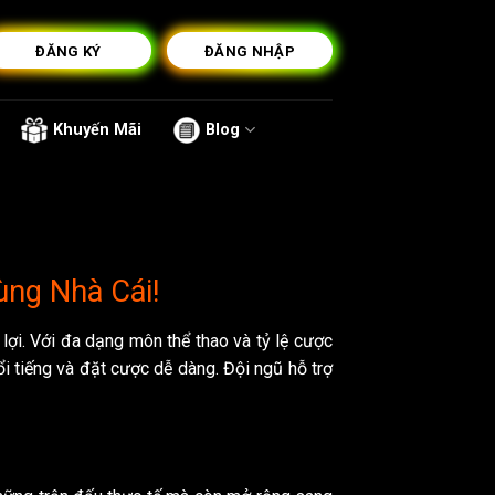
ĐĂNG KÝ
ĐĂNG NHẬP
Khuyến Mãi
Blog
ng Nhà Cái!
 lợi. Với đa dạng môn thể thao và tỷ lệ cược
i tiếng và đặt cược dễ dàng. Đội ngũ hỗ trợ