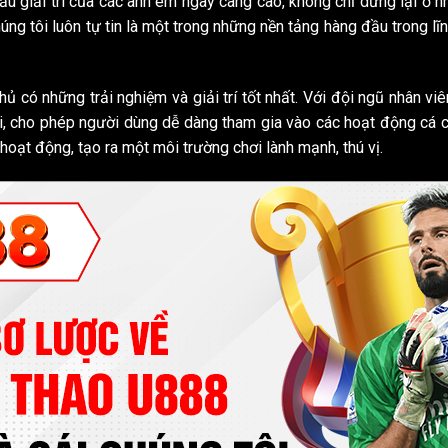
 cầu giải trí của các anh em ngày càng cao, không chỉ dừng lại ở
húng tôi luôn tự tin là một trong những nền tảng hàng đầu trong lĩ
 có những trải nghiệm và giải trí tốt nhất. Với đội ngũ nhân viê
i, cho phép người dùng dễ dàng tham gia vào các hoạt động cá c
hoạt động, tạo ra một môi trường chơi lành mạnh, thú vị.