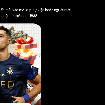
yến mãi vào mỗi dịp sự kiện hoặc người mới
 nhuận từ thể thao U888.