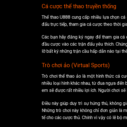
Cá cược thể thao truyền thống
Thể thao U888 cung cấp nhiều lựa chọn cá 
đấu trực tiếp, tham gia cá cược theo thời gi
Các bạn hãy đăng ký ngay để tham gia cá c
đầu cược vào các trận đấu yêu thích. Chún
lỡ bất ký những trận cầu hấp dẫn nào tại th
Trò chơi ảo (Virtual Sports)
Trò chơi thể thao ảo là một hình thức cá 
nhiều loại hình khác nhau, từ đua ngựa đến 
em sẽ được rất nhiều lợi ích. Người chơi s
Điều này giúp duy trì sự hứng thú, không g
Những trò chơi này không chỉ đơn giản là m
tế cho các cược thủ. Chính vì vậy có lẽ bộ 