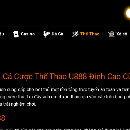
iệu
Casino
Đá Gà
Thể Thao
Xổ số
m Cá Cược Thể Thao U888 Đỉnh Cao Cù
uôn cung cấp cho bet thủ một nền tảng trực tuyến an toàn và tiện
ng cược thủ. Tại đây anh em được tham gia vào các trận bóng nổ
a trải nghiệm chơi.
88